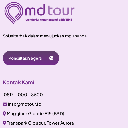
Solusi terbaik dalam mewujudkan impian anda.
Konsultasi Segera
Kontak Kami
0817 - 000 - 8500
info@mdtour.id
Maggiore Grande E15 (BSD)
Transpark Cibubur, Tower Aurora