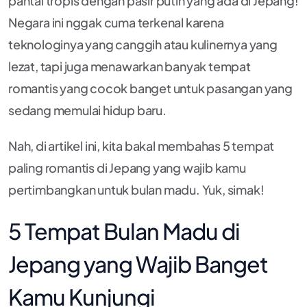
pantai tropis dengan pasir putih yang ada di Jepang!
Negara ini nggak cuma terkenal karena
teknologinya yang canggih atau kulinernya yang
lezat, tapi juga menawarkan banyak tempat
romantis yang cocok banget untuk pasangan yang
sedang memulai hidup baru.
Nah, di artikel ini, kita bakal membahas 5 tempat
paling romantis di Jepang yang wajib kamu
pertimbangkan untuk bulan madu. Yuk, simak!
5 Tempat Bulan Madu di
Jepang yang Wajib Banget
Kamu Kunjungi