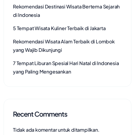
Rekomendasi Destinasi Wisata Bertema Sejarah
di Indonesia
5 Tempat Wisata Kuliner Terbaik di Jakarta
Rekomendasi Wisata Alam Terbaik di Lombok
yang Wajib Dikunjungi
7 Tempat Liburan Spesial Hari Natal di Indonesia
yang Paling Mengesankan
Recent Comments
Tidak ada komentar untuk ditampilkan.