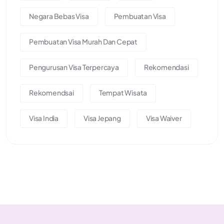
Negara Bebas Visa
Pembuatan Visa
Pembuatan Visa Murah Dan Cepat
Pengurusan Visa Terpercaya
Rekomendasi
Rekomendsai
Tempat Wisata
Visa India
Visa Jepang
Visa Waiver