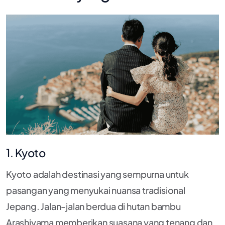
1. Kyoto
Kyoto adalah destinasi yang sempurna untuk
pasangan yang menyukai nuansa tradisional
Jepang. Jalan-jalan berdua di hutan bambu
Arashiyama memberikan suasana yang tenang dan