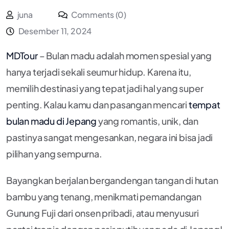
juna
Comments (0)
Desember 11, 2024
MDTour
– Bulan madu adalah momen spesial yang
hanya terjadi sekali seumur hidup. Karena itu,
memilih destinasi yang tepat jadi hal yang super
penting. Kalau kamu dan pasangan mencari
tempat
bulan madu di Jepang
yang romantis, unik, dan
pastinya sangat mengesankan, negara ini bisa jadi
pilihan yang sempurna.
Bayangkan berjalan bergandengan tangan di hutan
bambu yang tenang, menikmati pemandangan
Gunung Fuji dari onsen pribadi, atau menyusuri