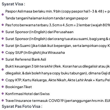
Syarat Visa :
Paspor Asli masa berlaku min. 9 bln (copy paspor hal 1-3 & 48 ) +
Tanda tangani halaman kolom tanda tangan paspor
Pas foto berwarna terbaru 3,5cm x 4,5cm = 2 lembar (wajah 80
Surat Sponsor (In English) dari Perusahaan
Surat Sponsor (In English) dari orang tua atau suami, bagi yang 
Surat Ijin Suami (jika tidak ikut bepergian, serta lampirkan copy 
Copy SIUP (In English) jika Wirausaha
Surat Referensi Bank Asli
Bukti keuangan 3 bln terakhir (Rek. Koran harus dilegalisir atau j
dilegalisir, &dak boleh hanya copy buku tabungan), dimana Gaji d
Copy KTP, Kartu Keluarga, Akte Nikah, Akte Lahir Anak + Kartu Pe
Bookingan Tiket
Konfirmasi Hotel dari Swiss
Travel Insurance termasuk COVID 19 (pertanggungan hrs min. 
Syarat Pas Foto Visa :