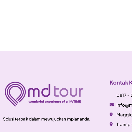
Kontak 
0817 -
info@m
Maggio
Solusi terbaik dalam mewujudkan impian anda.
Transpa