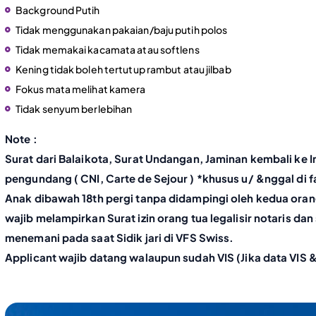
Background Putih
Tidak menggunakan pakaian/baju putih polos
Tidak memakai kacamata atau softlens
Kening tidak boleh tertutup rambut atau jilbab
Fokus mata melihat kamera
Tidak senyum berlebihan
Note :
Surat dari Balaikota, Surat Undangan, Jaminan kembali ke I
pengundang ( CNI, Carte de Sejour ) *khusus u/ &nggal di f
Anak dibawah 18th pergi tanpa didampingi oleh kedua orang
wajib melampirkan Surat izin orang tua legalisir notaris dan
menemani pada saat Sidik jari di VFS Swiss.
Applicant wajib datang walaupun sudah VIS (Jika data VIS &