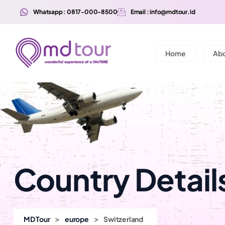
Whatsapp : 0817-000-8500
Email : info@mdtour.id
Home
Ab
Country Detail
>
>
MD Tour
europe
Switzerland