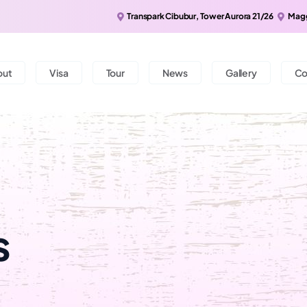
Transpark Cibubur, Tower Aurora 21/26
Magg
out
Visa
Tour
News
Gallery
Co
s