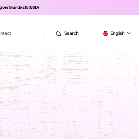
iore Grande E15 (BSD)
ntact
Search
English