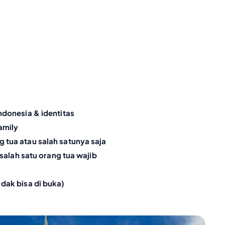
ndonesia & identitas
amily
 tua atau salah satunya saja
 salah satu orang tua wajib
dak bisa di buka)