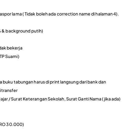
 paspor lama ( Tidak boleh ada correction name di halaman 4).
% & background putih)
&dak bekerja
KTP Suami)
ika buku tabungan harus di print langsung dari bank dan
itransfer
lajar / Surat Keterangan Sekolah, Surat Ganti Nama (jika ada)
EURO 30.000)